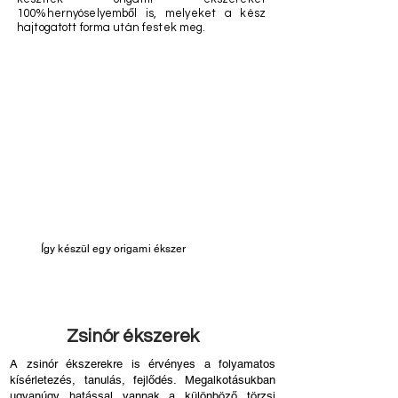
100%hernyóselyemből is, melyeket a kész
hajtogatott forma után festek meg.
Így készül egy origami ékszer
Zsinór ékszerek
A zsinór ékszerekre is érvényes a folyamatos
kísérletezés, tanulás, fejlődés. Megalkotásukban
ugyanúgy hatással vannak a különböző törzsi