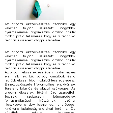
Az origami ékszerkészítési technika egy
véletlen folytán született: nagyobbik
gyermekemmel origamiztam, amikor intuitív
módon jött a felismerés, hogy ez a technika
akár az ékszereim alapja is lehetne.
Az origami ékszerkészítési technika egy
véletlen folytán született: nagyobbik
gyermekemmel origamiztam, amikor intuitív
módon jött a felismerés, hogy ez a technika
akár az ékszereim alapja is lehetne.
Az origami ékszerek esetében minden egyes
elem sík textilből, bőrből, formálódik és a
legtöbb ékszer több modulból lesz egy egész.
Ehhez az összetett folyamathoz rendkívül sok
türelem, kitartás és alázat szükséges. Az
origami ékszerek főként újrahasznosított
textilek, szabászati bőrmaradékok
felhasználásával készülnek, ezáltal
illeszkedve a slow fashion-be, lehetőséget
kínálva a tudatosságra a divat terén is. De
készítek origami ékszereket