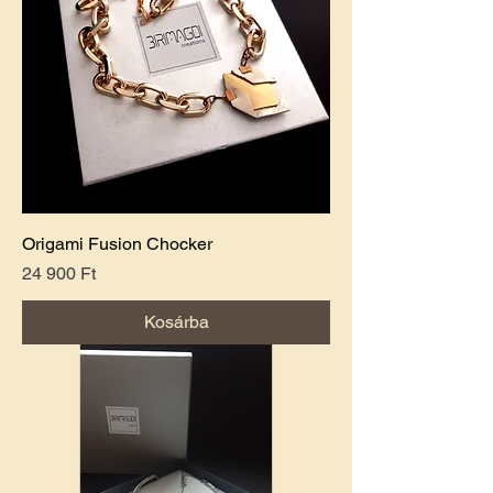
Origami Fusion Chocker
Ár
24 900 Ft
Kosárba