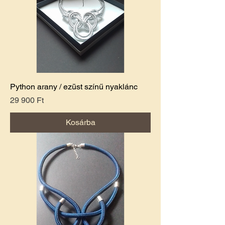
Python arany / ezüst színű nyaklánc
Ár
29 900 Ft
Kosárba