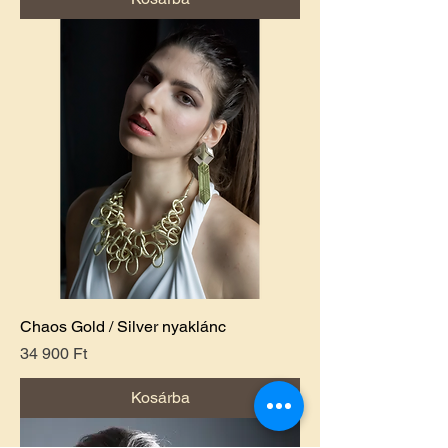
Chaos Gold / Silver nyaklánc
Ár
34 900 Ft
Kosárba