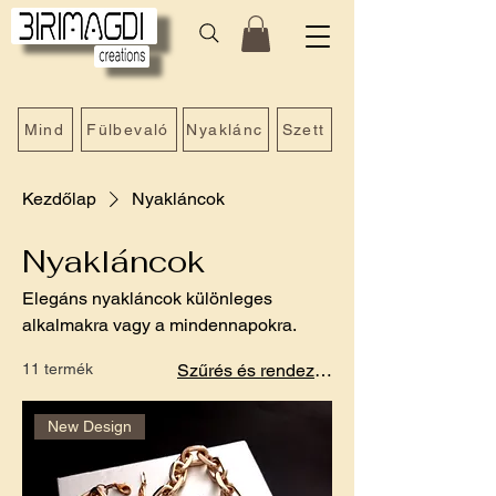
Mind
Fülbevaló
Nyaklánc
Szett
Kezdőlap
Nyakláncok
Nyakláncok
Elegáns nyakláncok különleges
alkalmakra vagy a mindennapokra.
11 termék
Szűrés és rendezés
New Design