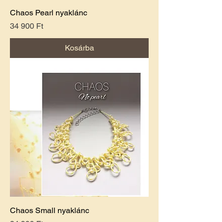
Chaos Pearl nyaklánc
Ár
34 900 Ft
Kosárba
Chaos Small nyaklánc