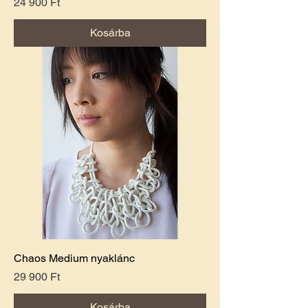
Ár
24 900 Ft
Kosárba
Chaos Medium nyaklánc
Ár
29 900 Ft
Kosárba