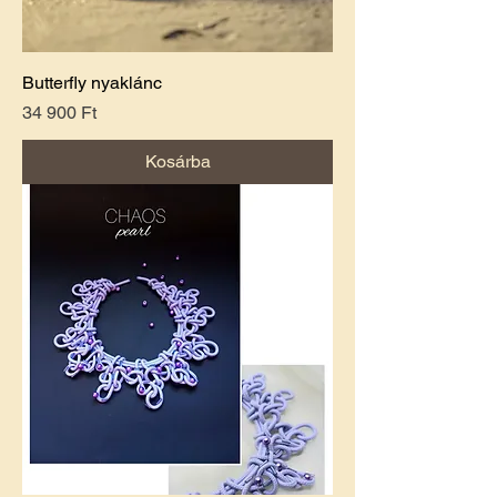
Butterfly nyaklánc
Ár
34 900 Ft
Kosárba